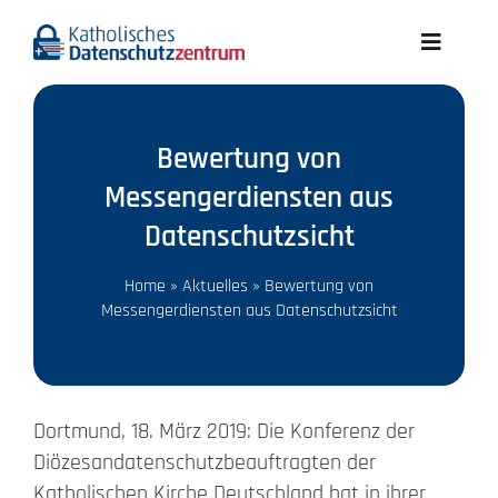
Skip
to
Toggle
content
Navigati
Aktuelles
Bewertung von
Wir über uns
Messengerdiensten aus
Datenschutzsicht
Datenschutz A-Z
Home
»
Aktuelles
»
Bewertung von
Messengerdiensten aus Datenschutzsicht
Recht
Infothek
Dortmund, 18. März 2019: Die Konferenz der
Diözesandatenschutzbeauftragten der
Meldungen
Katholischen Kirche Deutschland hat in ihrer