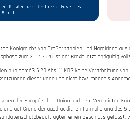
beauftragten fasst Beschluss zu Folgen des
n Bereich
igten Königreichs von Großbritannien und Nordirland au
ase zum 31.12.2020 ist der Brexit jetzt endgültig voll
ellen nun gemäß § 29 Abs. 11 KDG keine Verarbeitung vo
aussetzungen dieser Regelung nicht bzw. mangels Angem
wischen der Europäischen Union und dem Vereinigten Kön
elung auf Grund der ausdrücklichen Formulierung des § 29
zesandatenschutzbeauftragten einen Beschluss gefasst, w