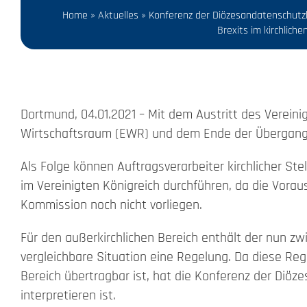
Home
»
Aktuelles
»
Konferenz der Diözesandatenschutz
Beschwerde
Brexits im kirchliche
Kontakt
Search
Dortmund, 04.01.2021 – Mit dem Austritt des Verein
for:
Wirtschaftsraum (EWR) und dem Ende der Übergangsph
Als Folge können Auftragsverarbeiter kirchlicher St
im Vereinigten Königreich durchführen, da die Vor
Kommission noch nicht vorliegen.
Für den außerkirchlichen Bereich enthält der nun z
vergleichbare Situation eine Regelung. Da diese Reg
Bereich übertragbar ist, hat die Konferenz der Diö
interpretieren ist.