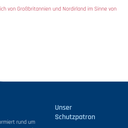
ich von Großbritannien und Nordirland im Sinne von
Unser
Schutzpatron
formiert rund um