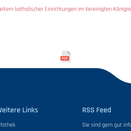
itern katholischer Einrichtungen im Vereinigten Königre
eitere Links
RSS Feed
nfothek
Sie sind gern gut in