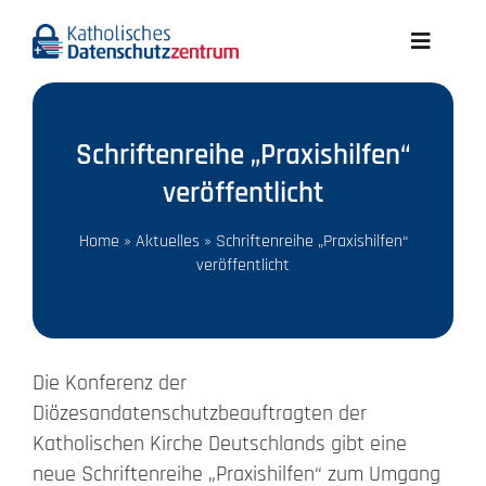
Skip
to
Toggle
content
Navigati
Aktuelles
Schriftenreihe „Praxishilfen“
Wir über uns
veröffentlicht
Datenschutz A-Z
Home
»
Aktuelles
»
Schriftenreihe „Praxishilfen“
veröffentlicht
Recht
Die Konferenz der
Infothek
Diözesandatenschutzbeauftragten der
Katholischen Kirche Deutschlands gibt eine
Meldungen
neue Schriftenreihe „Praxishilfen“ zum Umgang