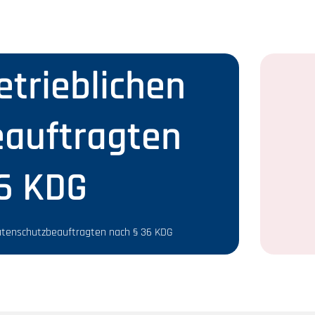
trieblichen
auftragten
6 KDG
atenschutzbeauftragten nach § 36 KDG