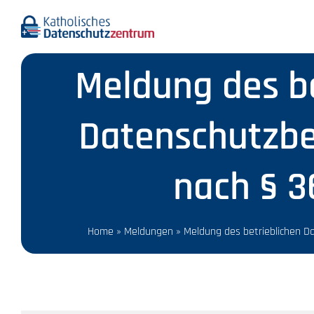
Skip
to
content
Aktuelles
Meldung des be
Wir über uns
Datenschutzbe
Datenschutz A-Z
nach § 3
Recht
Home
»
Meldungen
»
Meldung des betrieblichen D
Infothek
Meldungen