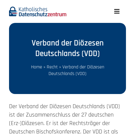
Skip
to
Toggle
content
Navigati
Aktuelles
Verband der Diözesen
Wir über uns
Deutschlands (VDD)
Datenschutz A-Z
Home
»
Recht
»
Verband der Diözesen
Deutschlands (VDD)
Recht
Der Verband der Diözesen Deutschlands (VDD)
Infothek
ist der Zusammenschluss der 27 deutschen
(Erz-)Diözesen. Er ist der Rechtsträger der
Meldungen
Deutschen Bischofskonferenz. Der VDD ist als