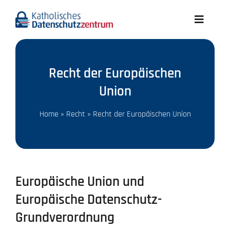
Skip
to
Toggle
content
Navigati
Aktuelles
Recht der Europäischen
Wir über uns
Union
Datenschutz A-Z
Home
»
Recht
»
Recht der Europäischen Union
Recht
Europäische Union und
Infothek
Europäische Datenschutz-
Grundverordnung
Meldungen