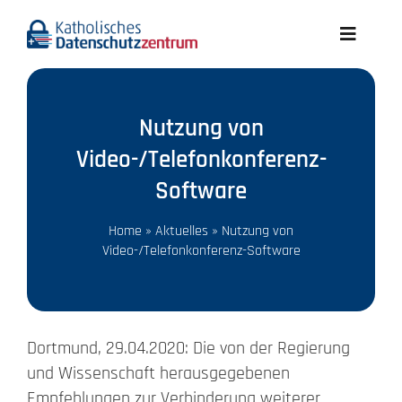
Skip
to
Toggle
content
Navigati
Aktuelles
Nutzung von
Wir über uns
Video-/Telefonkonferenz-
Software
Datenschutz A-Z
Home
»
Aktuelles
»
Nutzung von
Video-/Telefonkonferenz-Software
Recht
Infothek
Dortmund, 29.04.2020: Die von der Regierung
und Wissenschaft herausgegebenen
Meldungen
Empfehlungen zur Verhinderung weiterer