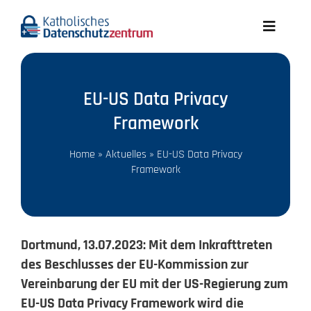
Skip
to
Toggle
content
Navigati
Aktuelles
EU-US Data Privacy
Wir über uns
Framework
Datenschutz A-Z
Home
»
Aktuelles
»
EU-US Data Privacy
Framework
Recht
Dortmund, 13.07.2023: Mit dem Inkrafttreten
Infothek
des Beschlusses der EU-Kommission zur
Vereinbarung der EU mit der US-Regierung zum
Meldungen
EU-US Data Privacy Framework wird die