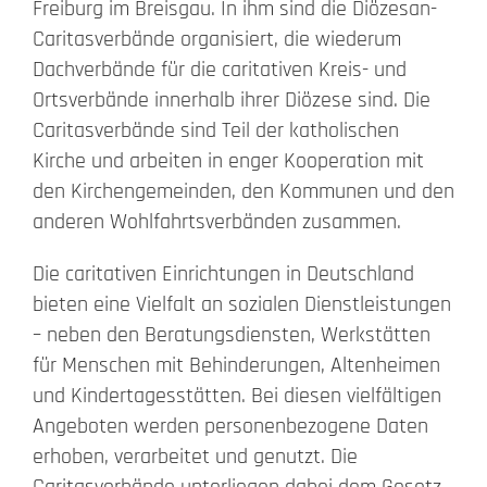
Freiburg im Breisgau. In ihm sind die Diözesan-
Caritasverbände organisiert, die wiederum
Beschwerde
Dachverbände für die caritativen Kreis- und
Ortsverbände innerhalb ihrer Diözese sind. Die
Kontakt
Caritasverbände sind Teil der katholischen
Kirche und arbeiten in enger Kooperation mit
Search
den Kirchengemeinden, den Kommunen und den
for:
anderen Wohlfahrtsverbänden zusammen.
Die caritativen Einrichtungen in Deutschland
bieten eine Vielfalt an sozialen Dienstleistungen
– neben den Beratungsdiensten, Werkstätten
für Menschen mit Behinderungen, Altenheimen
und Kindertagesstätten. Bei diesen vielfältigen
Angeboten werden personenbezogene Daten
erhoben, verarbeitet und genutzt. Die
Caritasverbände unterliegen dabei dem Gesetz