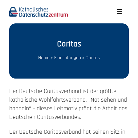
Skip
to
Toggle
content
Navigati
Aktuelles
Caritas
Wir über uns
Home
»
Einrichtungen
»
Caritas
Datenschutz A-Z
Recht
Der Deutsche Caritasverband ist der größte
katholische Wohlfahrtsverband. „Not sehen und
handeln“ – dieses Leitmotiv prägt die Arbeit des
Infothek
Deutschen Caritasverbandes.
Meldungen
Der Deutsche Caritasverband hat seinen Sitz in