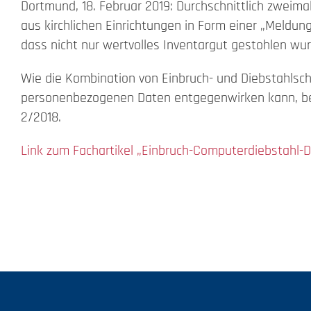
Dortmund, 18. Februar 2019: Durchschnittlich zwei
aus kirchlichen Einrichtungen in Form einer „Meldun
Beschwerde
dass nicht nur wertvolles Inventargut gestohlen w
Kontakt
Wie die Kombination von Einbruch- und Diebstahls
personenbezogenen Daten entgegenwirken kann, besc
Search
2/2018.
for:
Link zum Fachartikel „Einbruch-Computerdiebstahl