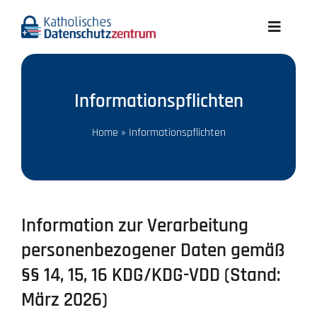
Skip
to
Toggle
content
Navigati
Aktuelles
Informationspflichten
Wir über uns
Home
»
Informationspflichten
Datenschutz A-Z
Recht
Information zur Verarbeitung
personenbezogener Daten gemäß
Infothek
§§ 14, 15, 16 KDG/KDG-VDD (Stand:
März 2026)
Meldungen